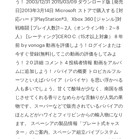
う！ 2003/12/31 2015/03/09 ダウンロード版 [発売
日]2013年3月14日 Microsoft ストアで購入する [対
応ハード]PlayStation®3、Xbox 360 [ジャンル]対
戦格闘 [プレイ人数]1～2人（オンライン時：2～8
人） [レーティング]CERO C（15才以上対象） 8 年
前 by vonoga 動画を評価しよう！ログインまたは
今すぐ登録(無料)してこの動画の評価をしてみよ
う！ 2 0 詳細 コメント 4 投稿者情報 動画をアルバ
ムに追加しよう！ パパイアの概要 トロピカルフル
ーツといえばパパイア（パパイヤ）を思い浮かべる
人も多いでしょう。甘くて酸味が少なく、南国を感
じさせてくれる香りとなめらかな舌触りが人気の果
物です。スーパーなどで販売されているパパイアの
ほとんどがハワイとフィリピンからの輸入物になり
ます。 スペーシアの製品情報「プレート式キャス
ター」のご案内。スペーシア組立パイプシステム