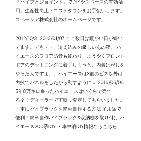
「パイプとジョイント」でDIYやスペースの有効活
用、生産性向上・コストダウンをお手伝いします。
スペーシア株式会社のホームページです。
2012/10/31 2013/01/07 ここ数日は暖かい日が続い
てます。でも・・・冷え込みの厳しいあの夜。 ハ
イエースのフロア防音も終わり、ようやくフロント
ドアのデットニングに着手しようと、内装はがしを
やったんですよ。。ハイエースは3個のビス以外は
力技でパネルをしたから剥すように … 2016/06/04
5年8万キロ乗ったハイエースはいくらで売れ
る？！ディーラーで下取り査定してもらいました。
・車にパイプラックを簡単自作する方法 多用途で
便利！簡単自作パイプラック&収納棚を取り付け ハ
イエース200系DIY ・車中泊DIY情報ならこちら