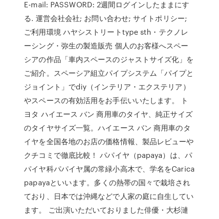
E-mail: PASSWORD: 2週間ログインしたままにす
る. 運営会社会社; お問い合わせ; サイトポリシー;
ご利用環境 ハヤシストリートtype sth・テクノレ
ーシング・弥生の製造販売 個人のお客様へスペー
シアの作品「車内スペースのジャストサイズ化」を
ご紹介。スペーシア組立パイプシステム「パイプと
ジョイント」でdiy（インテリア・エクステリア）
やスペースの有効活用をお手伝いいたします。 ト
ヨタ ハイエース バン 商用車のタイヤ、純正サイズ
のタイヤサイズ一覧。ハイエース バン 商用車のタ
イヤを全国各地のお店の価格情報、製品レビューや
クチコミで徹底比較！ パパイヤ（papaya）は、パ
パイヤ科パパイヤ属の常緑小高木で、学名をCarica
papayaといいます。多くの熱帯の国々で栽培され
ており、日本では沖縄などで人家の庭に自生してい
ます。 ご出演いただいておりました俳優・大杉漣