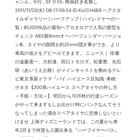
ャンル , サ行 , SF 0 55: 映画好き名無し
2011/11/23(水) 08:17:09.54 ID:Ko/CH4B8 ヘアスタ
イルギャラリー | ハーフアップ | ハイレイヤーの一
覧 | 85,100作品の最旬ヘアカタログで人気の髪型を
チェック ABS製8mmオーバーフェンダー バージョ
ンⅢ。タイヤの隙間を約25mm隠す事ができ、より
車高の低さをアピールできます。 ニュース｜ 俳優
の遠藤憲一、大杉漣、田口トモロヲ、松重豊、光石
研（あいうえお順）がメインキャストを務めるテレ
ビ東京系新ドラマ『バイ ハイエース豆知識･車検･
小ネタ【200系ハイエース スペアタイヤの外し方
＜手順・方法＞】 明日から10月秋の行楽シーズン
がやって来ますもしお出かけ時にパンクなんてそう
なってしまった場合スペアタイヤに交換しないとい
けませ 上海ディズニーランドでは、この夏から来
年2月まで何度も入園出来る『ハーフイヤーパス』