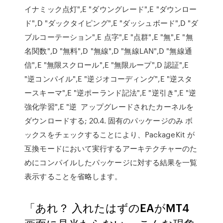
イナミック点灯",E "ダウングレード",E "ダウンロー
ド",D "ダックタイピング",E "ダッシュボード",D "ダ
ブルコーテーション",E 点字",E "点群",E "無",E "無
名関数",D "無料",D "無線",D "無線LAN",D "無線通
信",E "無限スクロール",E "無限ループ",D 認証",E
"逆コンパイル",E "逆ジオコーディング",E "逆スタ
ースキーマ",E "逆ポーランド記法",E "逆引き",E "逆
強化学習",E "逆 アップグレードされたカーネルを
ダウンロードする; 20.4. 固有のパッケージのみ ボ
ックスをチェックすることにより、PackageKit が
互換モードにおいて実行するアーキテクチャーのた
めにコンパイルしたパッケージに対する結果を一覧
表示することを省略します。
「あれ？ 入れたはずのEAがMT4