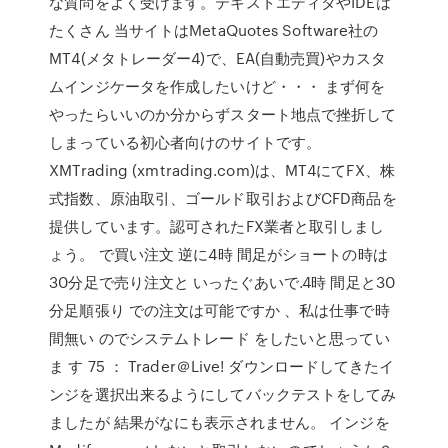
な質問をよく受けます。テキストエディタやIDEは
たくさん 当サイトはMetaQuotes Software社の
MT4(メタトレーダー4)で、EA(自動売買)やカスタ
ムインジケータを作成したいけど・・・ まず何を
やったらいいのか分からずスタート地点で挫折して
しまっている初心者向けのサイトです。
XMTrading (xmtrading.com)は、MT4にてFX、株
式指数、原油取引、ゴールド取引およびCFD商品を
提供しています。認可されたFX業者と取引しまし
ょう。 で買い注文 逆に4時 間足がショートの時は
30分足で売り注文と いったぐあいで.4時 間足と30
分足順張り での注文は可能ですか 、私は仕事で時
間無い のでシステムトレード をしたいと思ってい
ま す 75 ： Trader＠Live! ダウンロードしてきたイ
ンジを選択出来るようにしてバックテストをしてみ
ましたが 結果がなにも表示されません。 インジを