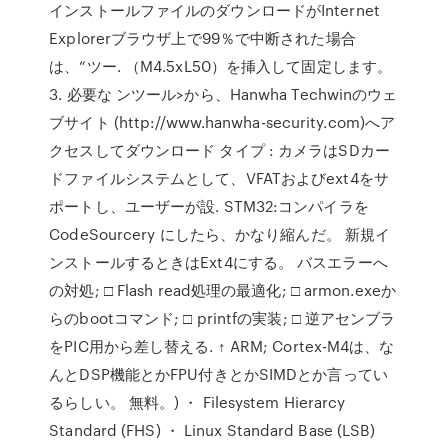
インストールファイルのダウンロードがInternet
Explorerブラウザ上で99％で中断された場合
は、“ツー. （M4.5xL50）を挿入して固定します。
3. 必要な ンツール>から、Hanwha Techwinのウェ
ブサイト (http://www.hanwha-security.com)へア
クセスしてダウンロード タイプ : カメラはSDカー
ドファイルシステムとして、VFATおよびext4をサ
ポートし、ユーザーが設. STM32:コンパイラを
CodeSourcery にしたら、かなり縮んだ。 新規イ
ンストールするときはExt4にする。 バスエラーへ
の対処; □ Flash read処理の最適化; □ armon.exeか
らのbootコマンド; □ printfの実装; □ 逆アセンブラ
をPIC用から差し替える. ↑ ARM; Cortex-M4は、な
んとDSP機能とかFPU付きとかSIMDとか言ってい
るらしい。 無料。) ・ Filesystem Hierarcy
Standard (FHS) ・ Linux Standard Base (LSB)