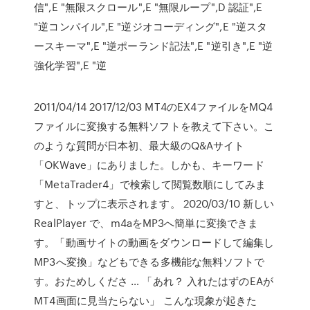
信",E "無限スクロール",E "無限ループ",D 認証",E
"逆コンパイル",E "逆ジオコーディング",E "逆スタ
ースキーマ",E "逆ポーランド記法",E "逆引き",E "逆
強化学習",E "逆
2011/04/14 2017/12/03 MT4のEX4ファイルをMQ4
ファイルに変換する無料ソフトを教えて下さい。こ
のような質問が日本初、最大級のQ&Aサイト
「OKWave」にありました。しかも、キーワード
「MetaTrader4」で検索して閲覧数順にしてみま
すと、トップに表示されます。 2020/03/10 新しい
RealPlayer で、m4aをMP3へ簡単に変換できま
す。「動画サイトの動画をダウンロードして編集し
MP3へ変換」などもできる多機能な無料ソフトで
す。おためしくださ … 「あれ？ 入れたはずのEAが
MT4画面に見当たらない」 こんな現象が起きた