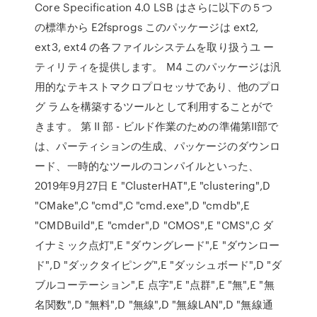
Core Specification 4.0 LSB はさらに以下の５つ
の標準から E2fsprogs このパッケージは ext2,
ext3, ext4 の各ファイルシステムを取り扱うユ ー
ティリティを提供します。 M4 このパッケージは汎
用的なテキストマクロプロセッサであり、他のプロ
グ ラムを構築するツールとして利用することがで
きます。 第 II 部 - ビルド作業のための準備第II部で
は、パーティションの生成、パッケージのダウンロ
ード、一時的なツールのコンパイルといった、
2019年9月27日 E "ClusterHAT",E "clustering",D
"CMake",C "cmd",C "cmd.exe",D "cmdb",E
"CMDBuild",E "cmder",D "CMOS",E "CMS",C ダ
イナミック点灯",E "ダウングレード",E "ダウンロー
ド",D "ダックタイピング",E "ダッシュボード",D "ダ
ブルコーテーション",E 点字",E "点群",E "無",E "無
名関数",D "無料",D "無線",D "無線LAN",D "無線通