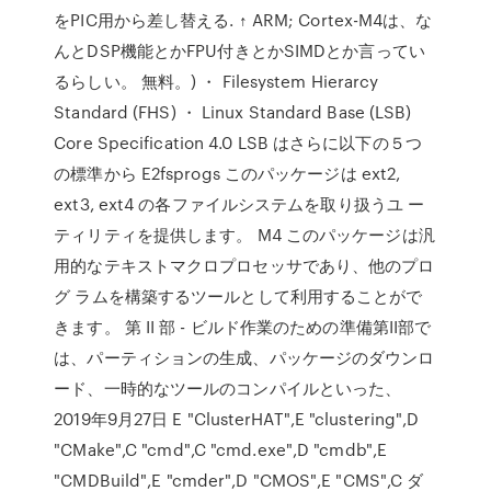
をPIC用から差し替える. ↑ ARM; Cortex-M4は、な
んとDSP機能とかFPU付きとかSIMDとか言ってい
るらしい。 無料。) ・ Filesystem Hierarcy
Standard (FHS) ・ Linux Standard Base (LSB)
Core Specification 4.0 LSB はさらに以下の５つ
の標準から E2fsprogs このパッケージは ext2,
ext3, ext4 の各ファイルシステムを取り扱うユ ー
ティリティを提供します。 M4 このパッケージは汎
用的なテキストマクロプロセッサであり、他のプロ
グ ラムを構築するツールとして利用することがで
きます。 第 II 部 - ビルド作業のための準備第II部で
は、パーティションの生成、パッケージのダウンロ
ード、一時的なツールのコンパイルといった、
2019年9月27日 E "ClusterHAT",E "clustering",D
"CMake",C "cmd",C "cmd.exe",D "cmdb",E
"CMDBuild",E "cmder",D "CMOS",E "CMS",C ダ