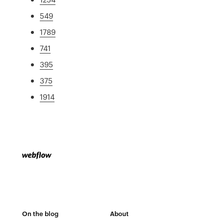
549
1789
741
395
375
1914
On the blog
About