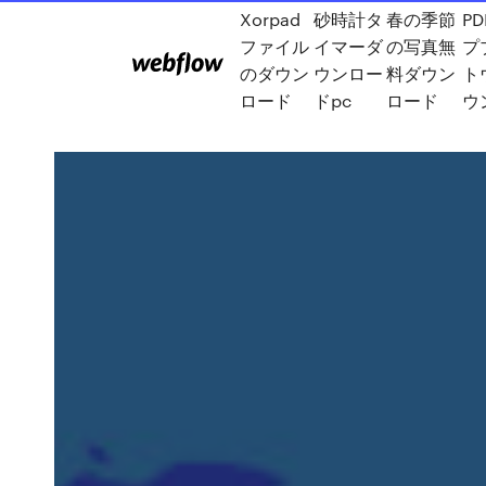
Xorpad
砂時計タ
春の季節
P
ファイル
イマーダ
の写真無
プ
のダウン
ウンロー
料ダウン
ト
ロード
ドpc
ロード
ウ