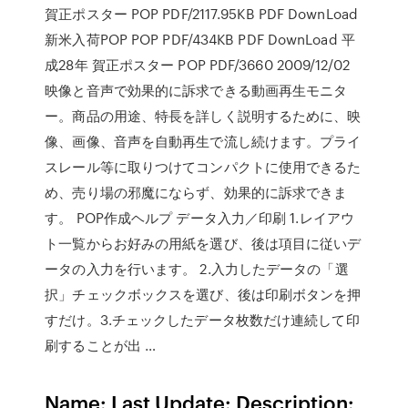
賀正ポスター POP PDF/2117.95KB PDF DownLoad
新米入荷POP POP PDF/434KB PDF DownLoad 平
成28年 賀正ポスター POP PDF/3660 2009/12/02
映像と音声で効果的に訴求できる動画再生モニタ
ー。商品の用途、特長を詳しく説明するために、映
像、画像、音声を自動再生で流し続けます。プライ
スレール等に取りつけてコンパクトに使用できるた
め、売り場の邪魔にならず、効果的に訴求できま
す。 POP作成ヘルプ データ入力／印刷 1.レイアウ
ト一覧からお好みの用紙を選び、後は項目に従いデ
ータの入力を行います。 2.入力したデータの「選
択」チェックボックスを選び、後は印刷ボタンを押
すだけ。3.チェックしたデータ枚数だけ連続して印
刷することが出 …
Name: Last Update: Description: