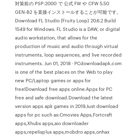
対策前の PSP-2000 で 公式 FW や CFW 5.50
GEN-B2 を直接インストールすることが可能です。
Download FL Studio (Fruity Loop) 20.6.2 Build
1549 for Windows. FL Studio is a DAW, or digital
audio workstation, that allows for the
production of music and audio through virtual
instruments, loop sequences, and live recorded
instruments. Jun 01, 2018 · PCdownloadapk.com
is one of the best places on the Web to play
new PC/Laptop games or apps for
free!Download free apps online.Apps for PC
free and safe download.Download the latest
version apps apk games in 2019.Just download
apps for pc such as:Cmovies Apps,Fortcraft
apps,Xhubs apps,aio downloader
apps,repelisplus apps,mobdro apps,onhax