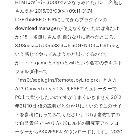
HTMLｺﾝﾊﾞｰﾀｰ 3000でv1.2ならみれた; 10 ：名無し
さん＠お 2015/03/03(火) 09:11:31.74
ID:EZb5PBFD: 6.61にしてからプラグインの
download managerが使えなくなったのは俺だけ
か; 18 ：名無しさん＠ 自分なりに調べたところ、
3.03oe-a→5.00m33-6→5.50GEN-D3→6.61meと
いう感じでやってみようかと思ってるのです
が・・・ gameとpopsとvshという名前のテキスト
フォルダ作って
『ms0:/seplugins/RemoteJoyLite.prx』と入力
AT3 Converter ver.1.2a をPSPエミュレーターで
PC上で動かしたいのですがうまくいきません 2012
年2月10日 僕の説明だと分かりにくいのでこのサイ
トを参考に行ってみてください。 DLは違法ですの
で自己責任で -やり方- ①ロルドの研究室アップロ
ーダーからPSX2PSPをダウンロードします。 2020