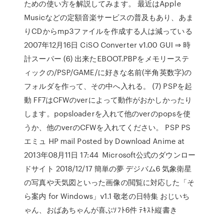
ための使い方を解説してみます。 最近はApple
Musicなどの定額音楽サービスの普及もあり、あま
りCDからmp3ファイルを作成する人は減っている
2007年12月16日 CiSO Converter v1.00 GUI ⇒ 時
計スーパー (6) 出来たEBOOT.PBPをメモリーステ
ィックの/PSP/GAME/に好きな名前(半角英数字)の
フォルダを作って、その中へ入れる。 (7) PSPを起
動 FF7はCFWのverによって動作がおかしかったり
します。popsloaderを入れて他のverのpopsを使
うか、他のverのCFWを入れてください。 PSP PS
エミュ HP mail Posted by Download Anime at
2013年08月11日 17:44 Microsoft公式のダウンロー
ドサイト 2018/12/17 簡単の夢 デジバム6 気象衛星
の写真や天気図といった画像の閲覧に対応した「そ
ら案内 for Windows」v1.1 敬老の日特集 おじいち
ゃん、おばあちゃんが喜ぶｿﾌﾄ6件 ﾃｷｽﾄ縦書き