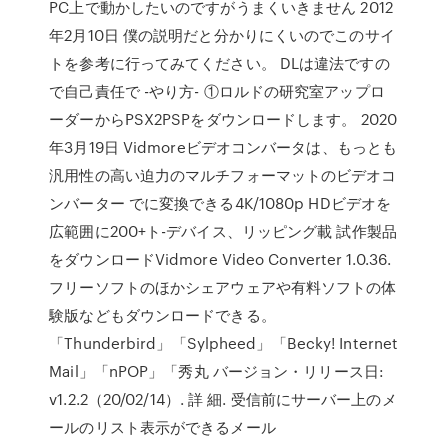
PC上で動かしたいのですがうまくいきません 2012
年2月10日 僕の説明だと分かりにくいのでこのサイ
トを参考に行ってみてください。 DLは違法ですの
で自己責任で -やり方- ①ロルドの研究室アップロ
ーダーからPSX2PSPをダウンロードします。 2020
年3月19日 Vidmoreビデオコンバータは、もっとも
汎用性の高い迫力のマルチフォーマットのビデオコ
ンバーター でに変換できる4K/1080p HDビデオを
広範囲に200+ト-デバイス、リッピング載 試作製品
をダウンロードVidmore Video Converter 1.0.36.
フリーソフトのほかシェアウェアや有料ソフトの体
験版などもダウンロードできる。
「Thunderbird」「Sylpheed」「Becky! Internet
Mail」「nPOP」「秀丸 バージョン・リリース日:
v1.2.2（20/02/14）. 詳 細. 受信前にサーバー上のメ
ールのリスト表示ができるメール