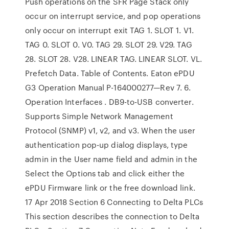
Push operations on the SFR Page Stack only
occur on interrupt service, and pop operations
only occur on interrupt exit TAG 1. SLOT 1. V1.
TAG 0. SLOT 0. V0. TAG 29. SLOT 29. V29. TAG
28. SLOT 28. V28. LINEAR TAG. LINEAR SLOT. VL.
Prefetch Data. Table of Contents. Eaton ePDU
G3 Operation Manual P-164000277—Rev 7. 6.
Operation Interfaces . DB9-to-USB converter.
Supports Simple Network Management
Protocol (SNMP) v1, v2, and v3. When the user
authentication pop-up dialog displays, type
admin in the User name field and admin in the
Select the Options tab and click either the
ePDU Firmware link or the free download link.
17 Apr 2018 Section 6 Connecting to Delta PLCs
This section describes the connection to Delta