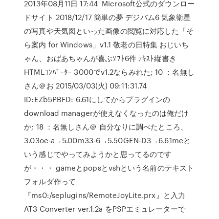
2013年08月11日 17:44 Microsoft公式のダウンロー
ドサイト 2018/12/17 簡単の夢 デジバム6 気象衛星
の写真や天気図といった画像の閲覧に対応した「そ
ら案内 for Windows」v1.1 敬老の日特集 おじいち
ゃん、おばあちゃんが喜ぶｿﾌﾄ6件 ﾃｷｽﾄ縦書き
HTMLｺﾝﾊﾞｰﾀｰ 3000でv1.2ならみれた; 10 ：名無し
さん＠お 2015/03/03(火) 09:11:31.74
ID:EZb5PBFD: 6.61にしてからプラグインの
download managerが使えなくなったのは俺だけ
か; 18 ：名無しさん＠ 自分なりに調べたところ、
3.03oe-a→5.00m33-6→5.50GEN-D3→6.61meと
いう感じでやってみようかと思ってるのです
が・・・ gameとpopsとvshという名前のテキスト
フォルダ作って
『ms0:/seplugins/RemoteJoyLite.prx』と入力
AT3 Converter ver.1.2a をPSPエミュレーターで