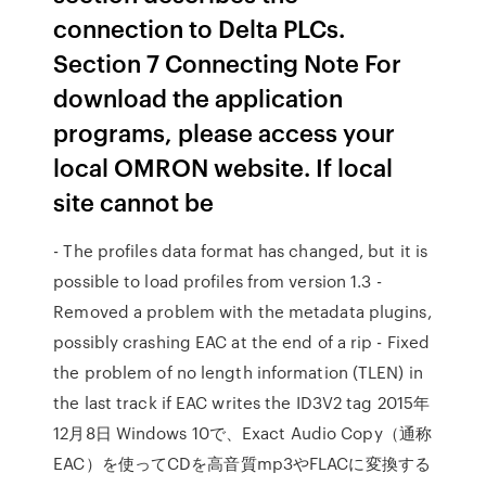
connection to Delta PLCs.
Section 7 Connecting Note For
download the application
programs, please access your
local OMRON website. If local
site cannot be
- The profiles data format has changed, but it is
possible to load profiles from version 1.3 -
Removed a problem with the metadata plugins,
possibly crashing EAC at the end of a rip - Fixed
the problem of no length information (TLEN) in
the last track if EAC writes the ID3V2 tag 2015年
12月8日 Windows 10で、Exact Audio Copy（通称
EAC）を使ってCDを高音質mp3やFLACに変換する