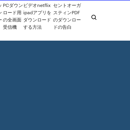
ッ
PCダウン
ビデオnetflix
セントオーガ
ン
ロード用
ipadアプリを
スティンPDF
ー
の全画面
ダウンロード
のダウンロー
受信機
する方法
ドの告白